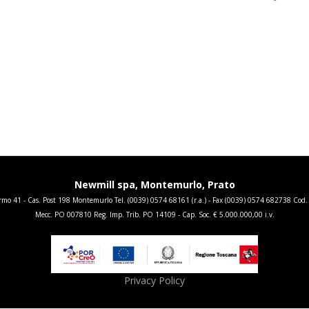
Newmill spa, Montemurlo, Prato
 41 - Cas. Post 198 Montemurlo Tel. (0039) 0574 68161 (r.a.) - Fax (0039) 0574 682738 Cod.
Mecc. PO 007810 Reg. Imp. Trib. PO 14109 - Cap. Soc. € 5.000.000,00 i.v.
Privacy Policy