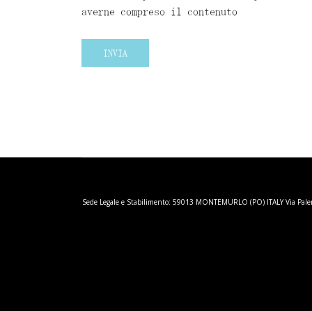
averne compreso il contenuto
INVIA
Sede Legale e Stabilimento: 59013 MONTEMURLO (PO) ITALY Via Palermo