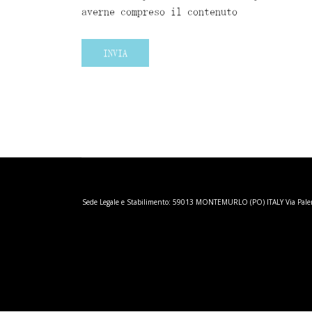
averne compreso il contenuto
INVIA
Sede Legale e Stabilimento: 59013 MONTEMURLO (PO) ITALY Via Palermo