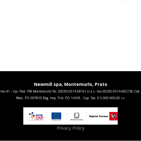
Newmill spa, Montemurlo, Prato
 41 - Cas. Post 198 Montemurlo Tel. (0039) 0574 68161 (r.a.) - Fax (0039) 0574 682738 Cod.
Mecc. PO 007810 Reg. Imp. Trib. PO 14109 - Cap. Soc. € 5.000.000,00 i.v.
Privacy Policy