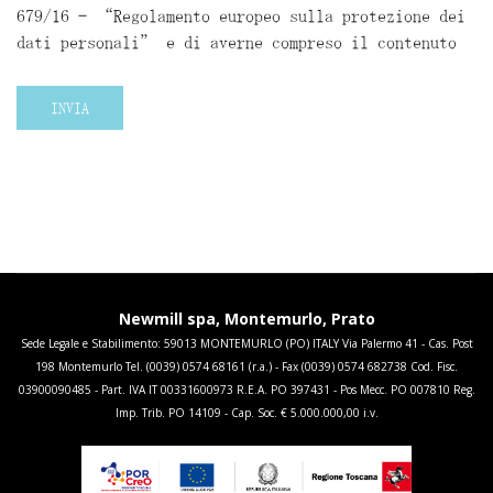
679/16 – “Regolamento europeo sulla protezione dei
dati personali” e di averne compreso il contenuto
INVIA
Newmill spa, Montemurlo, Prato
Sede Legale e Stabilimento: 59013 MONTEMURLO (PO) ITALY Via Palermo 41 - Cas. Post
198 Montemurlo Tel. (0039) 0574 68161 (r.a.) - Fax (0039) 0574 682738 Cod. Fisc.
03900090485 - Part. IVA IT 00331600973 R.E.A. PO 397431 - Pos Mecc. PO 007810 Reg.
Imp. Trib. PO 14109 - Cap. Soc. € 5.000.000,00 i.v.