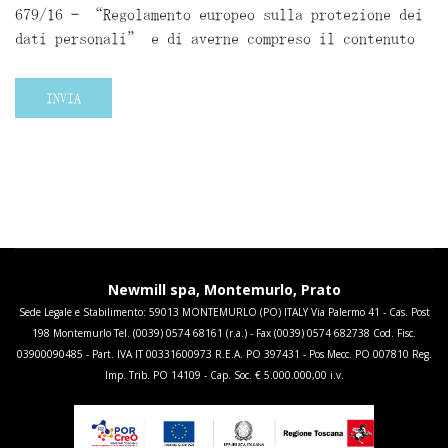
679/16 – “Regolamento europeo sulla protezione dei
dati personali” e di averne compreso il contenuto
INVIA
Newmill spa, Montemurlo, Prato
Sede Legale e Stabilimento: 59013 MONTEMURLO (PO) ITALY Via Palermo 41 - Cas. Post
198 Montemurlo Tel. (0039) 0574 68161 (r.a.) - Fax (0039) 0574 682738 Cod. Fisc.
03900090485 - Part. IVA IT 00331600973 R.E.A. PO 397431 - Pos Mecc. PO 007810 Reg.
Imp. Trib. PO 14109 - Cap. Soc. € 5.000.000,00 i.v.