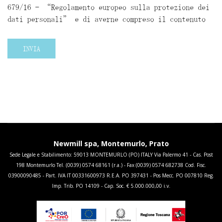
679/16 – “Regolamento europeo sulla protezione dei
dati personali” e di averne compreso il contenuto
INVIA
Newmill spa, Montemurlo, Prato
Sede Legale e Stabilimento: 59013 MONTEMURLO (PO) ITALY Via Palermo 41 - Cas. Post
198 Montemurlo Tel. (0039) 0574 68161 (r.a.) - Fax (0039) 0574 682738 Cod. Fisc.
03900090485 - Part. IVA IT 00331600973 R.E.A. PO 397431 - Pos Mecc. PO 007810 Reg.
Imp. Trib. PO 14109 - Cap. Soc. € 5.000.000,00 i.v.